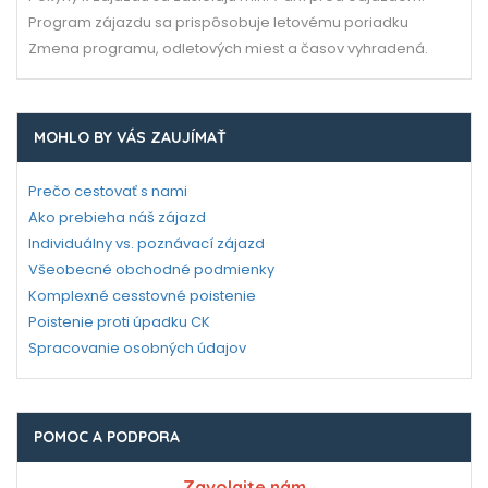
Program zájazdu sa prispôsobuje letovému poriadku
Zmena programu, odletových miest a časov vyhradená.
MOHLO BY VÁS ZAUJÍMAŤ
Prečo cestovať s nami
Ako prebieha náš zájazd
Individuálny vs. poznávací zájazd
Všeobecné obchodné podmienky
Komplexné cesstovné poistenie
Poistenie proti úpadku CK
Spracovanie osobných údajov
POMOC A PODPORA
Zavolajte nám