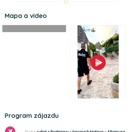
Mapa a video
©
Leaflet
|
OpenStreetMap
+
−
Zobraziť mapu
Program zájazdu
Deň 1:
odlet z Bratislavy - tajomná Matera - Altamura