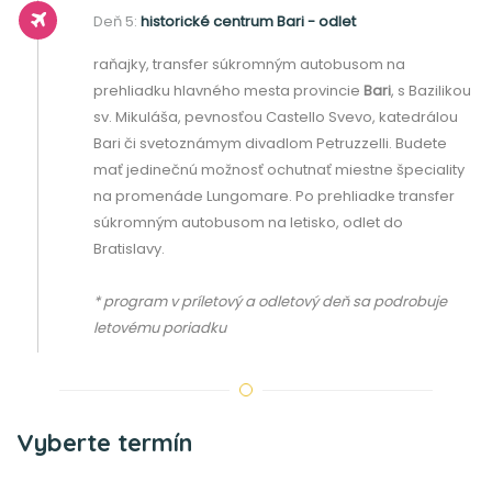
Deň 5:
historické centrum Bari - odlet
raňajky, transfer súkromným autobusom na
prehliadku hlavného mesta provincie
Bari
, s Bazilikou
sv. Mikuláša, pevnosťou Castello Svevo, katedrálou
Bari či svetoznámym divadlom Petruzzelli. Budete
mať jedinečnú možnosť ochutnať miestne špeciality
na promenáde Lungomare. Po prehliadke transfer
súkromným autobusom na letisko, odlet do
Bratislavy.
* program v príletový a odletový deň sa podrobuje
letovému poriadku
Vyberte termín