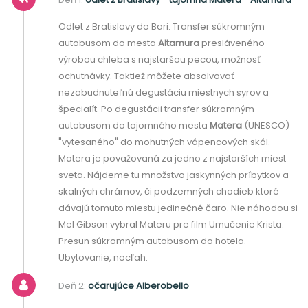
Odlet z Bratislavy do Bari. Transfer súkromným
autobusom do mesta
Altamura
presláveného
výrobou chleba s najstaršou pecou, možnosť
ochutnávky. Taktiež môžete absolvovať
nezabudnuteľnú degustáciu miestnych syrov a
špecialít. Po degustácii transfer súkromným
autobusom do tajomného mesta
Matera
(UNESCO)
"vytesaného" do mohutných vápencových skál.
Matera je považovaná za jedno z najstarších miest
sveta. Nájdeme tu množstvo jaskynných príbytkov a
skalných chrámov, či podzemných chodieb ktoré
dávajú tomuto miestu jedinečné čaro. Nie náhodou si
Mel Gibson vybral Materu pre film Umučenie Krista.
Presun súkromným autobusom do hotela.
Ubytovanie, nocľah.
Deň 2:
očarujúce Alberobello