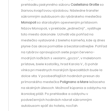
prehliadku jaskynného súboru
Castellana Grotte
so
žiarivou kvapľovou výzdobou. Následne transfer
súkromným autobusom do rybárskeho mestečka
Monopoli
so starobylým opevneným prístavom.
Názov Monopoli, v preklade „jedinečný“ , vystihuje
toto miesto dokonale. Uchváti vás pohľad na
mestečko vystavané z bieleho kameňa, kde aj dnes
plynie čas akosi pomalšie a bezstarostnejšie. Pohľad
na rybárov opravujúcich siete popri červeno-
modrých loďkách s veslami „gozzo“, v malebnom
prístave, biele kostolíky, hrad Karola V., či pohár
vínka pri miestnych morských špecialitách bude la
dolce vita. V poobedňajších hodinách presun do
prímorského mestečka
Polignano a Mare
ležiaceho
na skalných útesoch. Možnosť kúpania a oddychu na
ikonickej pláži. Po prehliadke a oddychu v
podvečerných hodinách návrat súkromným
autobusom späť do hotela, nocľah.