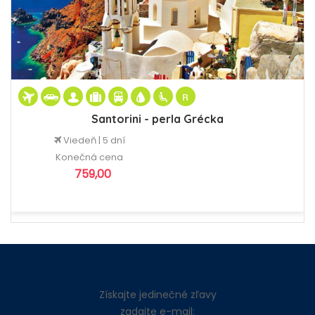
Santorini - perla Grécka
Viedeň | 5 dní
Konečná cena
759,00
Získajte jedinečné zľavy
zadajte e-mail: