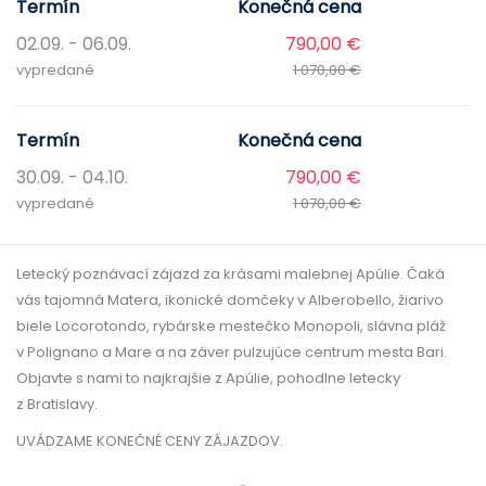
Termín
Konečná cena
02.09. - 06.09.
790,00 €
vypredané
1 070,00 €
Termín
Konečná cena
30.09. - 04.10.
790,00 €
vypredané
1 070,00 €
Letecký poznávací zájazd za krásami malebnej Apúlie. Čaká
vás tajomná Matera, ikonické domčeky v Alberobello, žiarivo
biele Locorotondo, rybárske mestečko Monopoli, slávna pláž
v Polignano a Mare a na záver pulzujúce centrum mesta Bari.
Objavte s nami to najkrajšie z Apúlie, pohodlne letecky
z Bratislavy.
UVÁDZAME KONEČNÉ CENY ZÁJAZDOV.