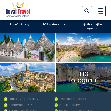
MENU
konečné ceny
TOP sprievodcovia
najvýhodnejšie
zájazdy
+13
fotografií
Letiskové poplatky
Transfer na letisko
Sprievodca CK
2 ks batožiny
Autobusové výlety
Rezervácia sedadiel