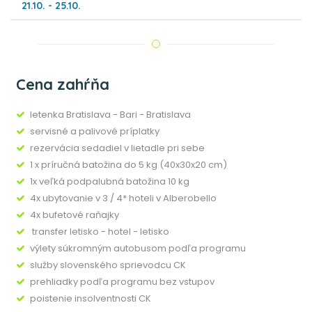
21.10. - 25.10.
Cena zahŕňa
letenka Bratislava - Bari - Bratislava
servisné a palivové príplatky
rezervácia sedadiel v lietadle pri sebe
1 x príručná batožina do 5 kg (40x30x20 cm)
1x veľká podpalubná batožina 10 kg
4x ubytovanie v 3 / 4* hoteli v Alberobello
4x bufetové raňajky
transfer letisko - hotel - letisko
výlety súkromným autobusom podľa programu
služby slovenského sprievodcu CK
prehliadky podľa programu bez vstupov
poistenie insolventnosti CK