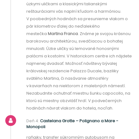
úzkymi uličkami a klasickými talianskými
reštauráciami vás naplní kľudom a harmóniou.
V poobedných hodinách sa presunieme vlakom o
pár kilometrov ďalej do neďalekého
mestečka
Martina Franca
. Známe je svojou krásnou
barokovou architektúrou, svedčiacou o bohatej
minulosti. Úzke uličky sú lemované honosnými
palácmi a kostolmi. V historickom centre ich nájdete
najmenej dvadsať. Možnosť návštevy bývalej
královskej rezidencie Palazzo Ducale, baziliky
svätého Martina, či nasávanie atmosféry
v kaviarňach na niektorom z malebných námestí.
Nezabudnite ochutnať miestnu šunku capocollo, na
ktorú sú miestny obzvlášť hrdí. V podvečerných
hodinách návrat vlakom do hotela, nocľah.
Deň 4:
Castelana Grotte – Polignano a Mare -
Monopoli
raňajky, transfer súkromným autobusom na