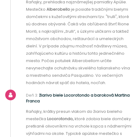
Raňajky, prehliadka najznámejšej pamiatky Apúlie.
Mestečko
Alberobello
je posiate tradičnými bielymi
domčekmi s kužeľovitými strechami tzv. "trulli", ktoré
sú dodnes obývané. Čaká vás obľúbená štvrť Rione
Monti, s najkrajšími „trulli“, s úzkymi uličkami a taktiež
množstvom obchodov, reštaurácií a umeleckých
dielní. V prípade záujmu možnosť návštevy múzea,
zahŕňajúceho kultúru a históriu tohto jedinečného
miesta. Počas potuliek Alberobellom určite
nevynechajte ochutnávku skvelého talianskeho vína
a miestneho sendviča Pasqualino. Vo večerných
hodinách návrat späť do hotela, nocľah.
Deň 3:
žiarivo biele Locorotondo a baroková Martina
Franca
Raňajky, krátky presun vlakom do žiarivo bieleho
mestečka
Locorotondo,
ktoré zdobia biele domčeky
pretkané olivovníkmi na vrchole kopca s nádhernými
výhľadmi na okolie. Typické apúlske mestečko s