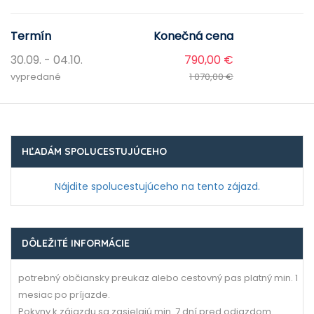
Termín
Konečná cena
30.09. - 04.10.
790,00 €
vypredané
1 070,00 €
HĽADÁM SPOLUCESTUJÚCEHO
Nájdite spolucestujúceho na tento zájazd.
DÔLEŽITÉ INFORMÁCIE
potrebný občiansky preukaz alebo cestovný pas platný min. 1
mesiac po príjazde.
Pokyny k zájazdu sa zasielajú min. 7 dní pred odjazdom.