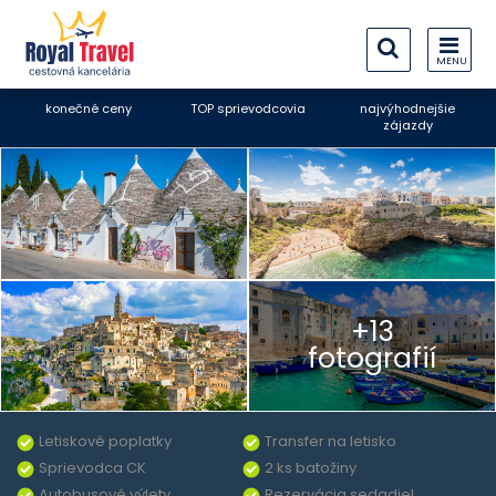
MENU
konečné ceny
TOP sprievodcovia
najvýhodnejšie
zájazdy
+13
fotografií
Letiskové poplatky
Transfer na letisko
Sprievodca CK
2 ks batožiny
Autobusové výlety
Rezervácia sedadiel