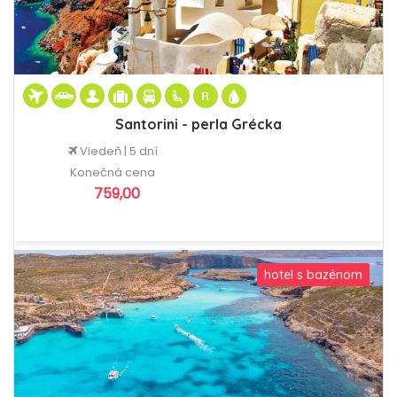
Santorini - perla Grécka
Viedeň | 5 dní
Konečná cena
759,00
hotel s bazénom