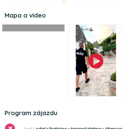
Mapa a video
©
Leaflet
|
OpenStreetMap
+
−
Zobraziť mapu
Program zájazdu
Deň 1:
odlet z Bratislavy - tajomná Matera - Altamura