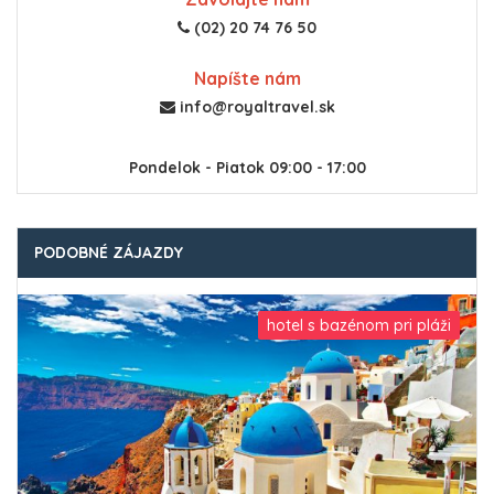
(02) 20 74 76 50
Napíšte nám
info@royaltravel.sk
Pondelok - Piatok 09:00 - 17:00
PODOBNÉ ZÁJAZDY
hotel s bazénom pri pláži