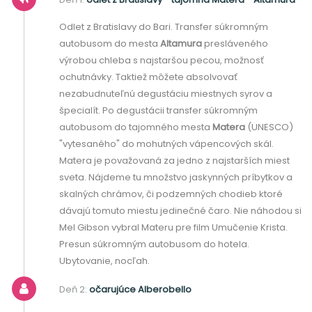
Odlet z Bratislavy do Bari. Transfer súkromným
autobusom do mesta
Altamura
presláveného
výrobou chleba s najstaršou pecou, možnosť
ochutnávky. Taktiež môžete absolvovať
nezabudnuteľnú degustáciu miestnych syrov a
špecialít. Po degustácii transfer súkromným
autobusom do tajomného mesta
Matera
(UNESCO)
"vytesaného" do mohutných vápencových skál.
Matera je považovaná za jedno z najstarších miest
sveta. Nájdeme tu množstvo jaskynných príbytkov a
skalných chrámov, či podzemných chodieb ktoré
dávajú tomuto miestu jedinečné čaro. Nie náhodou si
Mel Gibson vybral Materu pre film Umučenie Krista.
Presun súkromným autobusom do hotela.
Ubytovanie, nocľah.
Deň 2:
očarujúce Alberobello