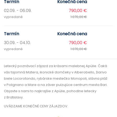
Termín
Konečná cena
02.09. - 06.09.
790,00 €
vypredané
1 070,00 €
Termín
Konečná cena
30.09. - 04.10.
790,00 €
vypredané
1 070,00 €
Letecký poznávací zájazd za krásami malebnej Apúlie. Čaká
vás tajomná Matera, ikonické domčeky v Alberobello, žiarivo
biele Locorotondo, rybárske mestečko Monopoli, slávna pláž
v Polignano a Mare a na záver pulzujúce centrum mesta Bari.
Objavte s nami to najkrajšie z Apúlie, pohodlne letecky
z Bratislavy.
UVÁDZAME KONEČNÉ CENY ZÁJAZDOV.