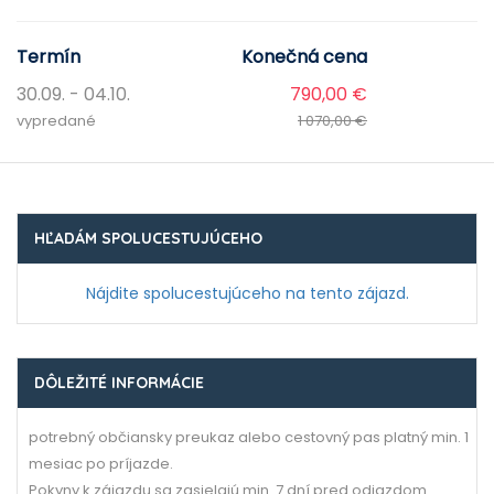
Termín
Konečná cena
30.09. - 04.10.
790,00 €
vypredané
1 070,00 €
HĽADÁM SPOLUCESTUJÚCEHO
Nájdite spolucestujúceho na tento zájazd.
DÔLEŽITÉ INFORMÁCIE
potrebný občiansky preukaz alebo cestovný pas platný min. 1
mesiac po príjazde.
Pokyny k zájazdu sa zasielajú min. 7 dní pred odjazdom.