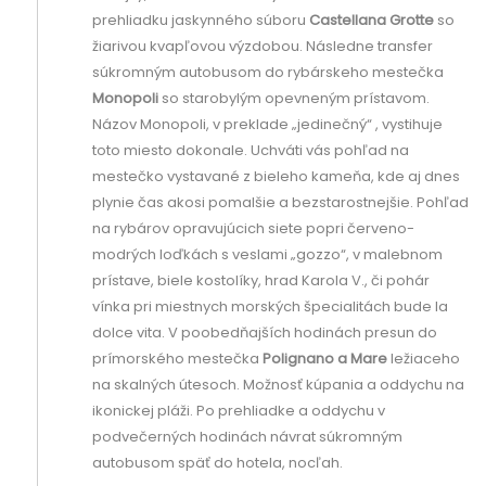
prehliadku jaskynného súboru
Castellana Grotte
so
žiarivou kvapľovou výzdobou. Následne transfer
súkromným autobusom do rybárskeho mestečka
Monopoli
so starobylým opevneným prístavom.
Názov Monopoli, v preklade „jedinečný“ , vystihuje
toto miesto dokonale. Uchváti vás pohľad na
mestečko vystavané z bieleho kameňa, kde aj dnes
plynie čas akosi pomalšie a bezstarostnejšie. Pohľad
na rybárov opravujúcich siete popri červeno-
modrých loďkách s veslami „gozzo“, v malebnom
prístave, biele kostolíky, hrad Karola V., či pohár
vínka pri miestnych morských špecialitách bude la
dolce vita. V poobedňajších hodinách presun do
prímorského mestečka
Polignano a Mare
ležiaceho
na skalných útesoch. Možnosť kúpania a oddychu na
ikonickej pláži. Po prehliadke a oddychu v
podvečerných hodinách návrat súkromným
autobusom späť do hotela, nocľah.