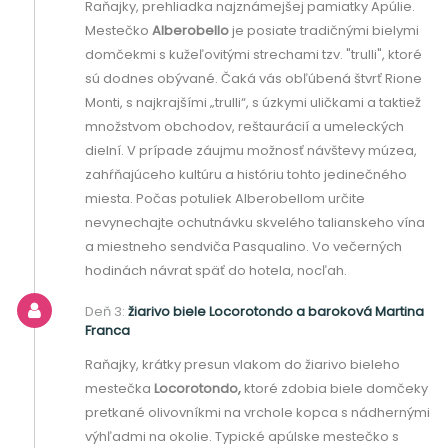
Raňajky, prehliadka najznámejšej pamiatky Apúlie.
Mestečko
Alberobello
je posiate tradičnými bielymi
domčekmi s kužeľovitými strechami tzv. "trulli", ktoré
sú dodnes obývané. Čaká vás obľúbená štvrť Rione
Monti, s najkrajšími „trulli“, s úzkymi uličkami a taktiež
množstvom obchodov, reštaurácií a umeleckých
dielní. V prípade záujmu možnosť návštevy múzea,
zahŕňajúceho kultúru a históriu tohto jedinečného
miesta. Počas potuliek Alberobellom určite
nevynechajte ochutnávku skvelého talianskeho vína
a miestneho sendviča Pasqualino. Vo večerných
hodinách návrat späť do hotela, nocľah.
Deň 3:
žiarivo biele Locorotondo a baroková Martina
Franca
Raňajky, krátky presun vlakom do žiarivo bieleho
mestečka
Locorotondo,
ktoré zdobia biele domčeky
pretkané olivovníkmi na vrchole kopca s nádhernými
výhľadmi na okolie. Typické apúlske mestečko s