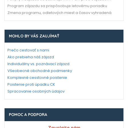
Program zájazdu sa prispôsobuje letovému poriadku
Zmena programu, odletových miest a časov vyhradená.
MOHLO BY VÁS ZAUJÍMAŤ
Prečo cestovať s nami
Ako prebieha náš zájazd
Individuálny vs. poznávací zájazd
Všeobecné obchodné podmienky
Komplexné cesstovné poistenie
Poistenie proti úpadku CK
Spracovanie osobných údajov
POMOC A PODPORA
Zavolajte nám