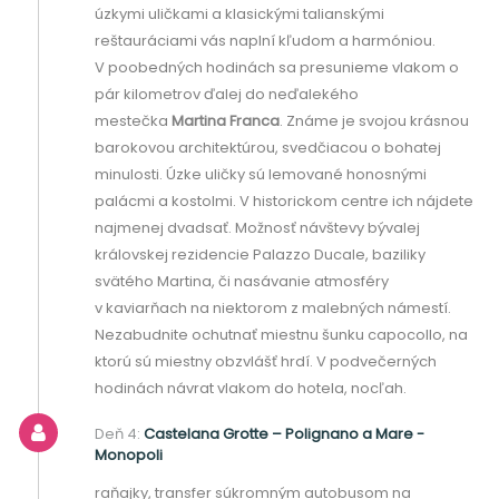
úzkymi uličkami a klasickými talianskými
reštauráciami vás naplní kľudom a harmóniou.
V poobedných hodinách sa presunieme vlakom o
pár kilometrov ďalej do neďalekého
mestečka
Martina Franca
. Známe je svojou krásnou
barokovou architektúrou, svedčiacou o bohatej
minulosti. Úzke uličky sú lemované honosnými
palácmi a kostolmi. V historickom centre ich nájdete
najmenej dvadsať. Možnosť návštevy bývalej
královskej rezidencie Palazzo Ducale, baziliky
svätého Martina, či nasávanie atmosféry
v kaviarňach na niektorom z malebných námestí.
Nezabudnite ochutnať miestnu šunku capocollo, na
ktorú sú miestny obzvlášť hrdí. V podvečerných
hodinách návrat vlakom do hotela, nocľah.
Deň 4:
Castelana Grotte – Polignano a Mare -
Monopoli
raňajky, transfer súkromným autobusom na