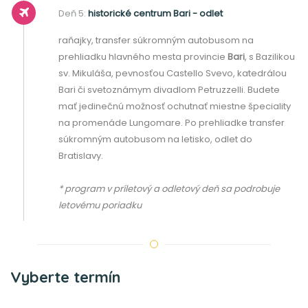
Deň 5:
historické centrum Bari - odlet
raňajky, transfer súkromným autobusom na
prehliadku hlavného mesta provincie
Bari
, s Bazilikou
sv. Mikuláša, pevnosťou Castello Svevo, katedrálou
Bari či svetoznámym divadlom Petruzzelli. Budete
mať jedinečnú možnosť ochutnať miestne špeciality
na promenáde Lungomare. Po prehliadke transfer
súkromným autobusom na letisko, odlet do
Bratislavy.
* program v príletový a odletový deň sa podrobuje
letovému poriadku
Vyberte termín