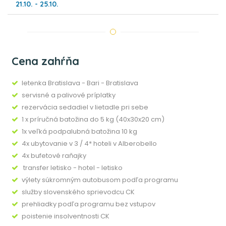
21.10. - 25.10.
Cena zahŕňa
letenka Bratislava - Bari - Bratislava
servisné a palivové príplatky
rezervácia sedadiel v lietadle pri sebe
1 x príručná batožina do 5 kg (40x30x20 cm)
1x veľká podpalubná batožina 10 kg
4x ubytovanie v 3 / 4* hoteli v Alberobello
4x bufetové raňajky
transfer letisko - hotel - letisko
výlety súkromným autobusom podľa programu
služby slovenského sprievodcu CK
prehliadky podľa programu bez vstupov
poistenie insolventnosti CK