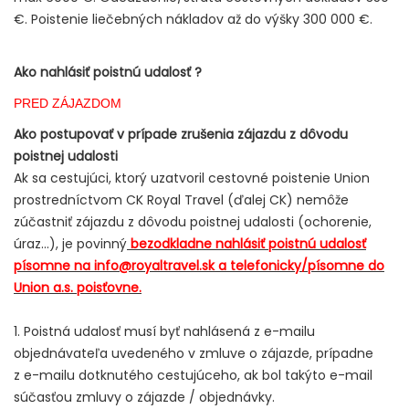
€. Poistenie liečebných nákladov až do výšky 300 000 €.
Ako nahlásiť poistnú udalosť ?
PRED ZÁJAZDOM
Ako postupovať v prípade zrušenia zájazdu z dôvodu
poistnej udalosti
Ak sa cestujúci, ktorý uzatvoril cestovné poistenie Union
prostredníctvom CK Royal Travel (ďalej CK) nemôže
zúčastniť zájazdu z dôvodu poistnej udalosti (ochorenie,
úraz...), je povinný
bezodkladne nahlásiť poistnú udalosť
písomne na info@royaltravel.sk a telefonicky/písomne do
Union a.s. poisťovne.
1. Poistná udalosť musí byť nahlásená z e-mailu
objednávateľa uvedeného v zmluve o zájazde, prípadne
z e-mailu dotknutého cestujúceho, ak bol takýto e-mail
súčasťou zmluvy o zájazde / objednávky.