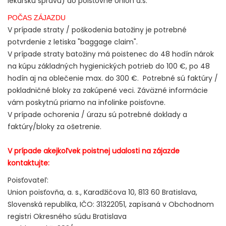
lekársku správu) do poisťovne Union a.s.
POČAS ZÁJAZDU
V prípade straty / poškodenia batožiny je potrebné
potvrdenie z letiska "baggage claim".
V prípade straty batožiny má poistenec do 48 hodín nárok
na kúpu základných hygienických potrieb do 100 €, po 48
hodín aj na oblečenie max. do 300 €. Potrebné sú faktúry /
pokladničné bloky za zakúpené veci. Záväzné informácie
vám poskytnú priamo na infolinke poisťovne.
V prípade ochorenia / úrazu sú potrebné doklady a
faktúry/bloky za ošetrenie.
V prípade akejkoľvek poistnej udalosti na zájazde
kontaktujte:
Poisťovateľ:
Union poisťovňa, a. s., Karadžičova 10, 813 60 Bratislava,
Slovenská republika, IČO: 31322051, zapísaná v Obchodnom
registri Okresného súdu Bratislava