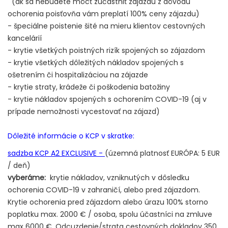
(ak sa nebudete môcť zúčastniť zájazdu z dôvodu
ochorenia poisťovňa vám preplatí 100% ceny zájazdu)
- špeciálne poistenie šité na mieru klientov cestovných
kancelárií
- krytie všetkých poistných rizík spojených so zájazdom
- krytie všetkých dôležitých nákladov spojených s
ošetrením či hospitalizáciou na zájazde
- krytie straty, krádeže či poškodenia batožiny
- krytie nákladov spojených s ochorením COVID-19 (aj v
prípade nemožnosti vycestovať na zájazd)
Dôležité informácie o KCP v skratke:
sadzba KCP A2 EXCLUSIVE -
(územná platnosť EURÓPA: 5 EUR
/ deň)
vyberáme:
krytie nákladov, vzniknutých v dôsledku
ochorenia COVID-19 v zahraničí, alebo pred zájazdom.
Krytie ochorenia pred zájazdom alebo úrazu 100% storno
poplatku max. 2000 € / osoba, spolu účastníci na zmluve
max 6000 €. Odcuzdenie/strata cestovných dokladov 350