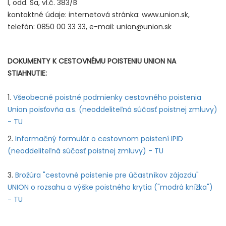
I, odd. Sa, vl.č. 383/B
kontaktné údaje: internetová stránka: www.union.sk,
telefón: 0850 00 33 33, e-mail: union@union.sk
DOKUMENTY K CESTOVNÉMU POISTENIU UNION NA
STIAHNUTIE:
1.
Všeobecné poistné podmienky cestovného poistenia
Union poisťovňa a.s. (neoddeliteľná súčasť poistnej zmluvy)
- TU
2.
Informačný formulár o cestovnom poistení IPID
(neoddeliteľná súčasť poistnej zmluvy) - TU
3.
Brožúra "cestovné poistenie pre účastníkov zájazdu"
UNION o rozsahu a výške poistného krytia ("modrá knížka")
- TU