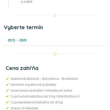
a odlet
Vyberte termín
05.11. - 09.11.
Cena zahŕňa
letenka Bratislava - Barcelona - Bratislava
servisné a palivové príplatky
rezervácia sedadiel v lietadle pri sebe
1 x príručná batožina do 5 kg (40x30x20cm)
1 x podpalubná batožina do 10 kg
check-in leteniek