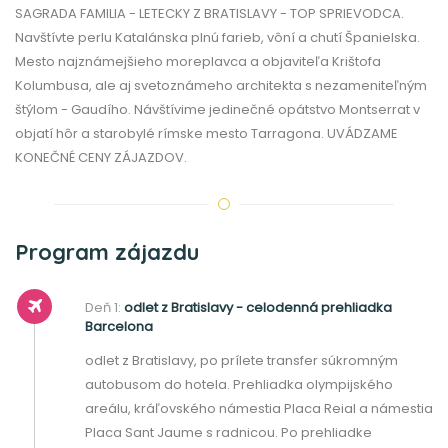
SAGRADA FAMILIA - LETECKY Z BRATISLAVY - TOP SPRIEVODCA.
Navštívte perlu Katalánska plnú farieb, vôní a chutí Španielska.
Mesto najznámejšieho moreplavca a objaviteľa Krištofa
Kolumbusa, ale aj svetoznámeho architekta s nezameniteľným
štýlom - Gaudího. Návštívime jedinečné opátstvo Montserrat v
objatí hôr a starobylé rímske mesto Tarragona. UVÁDZAME
KONEČNÉ CENY ZÁJAZDOV.
Program zájazdu
Deň 1:
odlet z Bratislavy - celodenná prehliadka
Barcelona
odlet z Bratislavy, po prílete transfer súkromným
autobusom do hotela. Prehliadka olympijského
areálu, kráľovského námestia Placa Reial a námestia
Placa Sant Jaume s radnicou. Po prehliadke