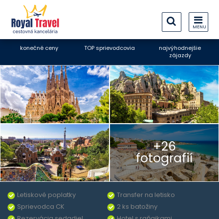
MENU
konečné ceny
TOP sprievodcovia
najvýhodnejšie
zájazdy
+26
fotografií
Letiskové poplatky
Transfer na letisko
Sprievodca CK
2 ks batožiny
Rezervácia sedadiel
Hotel s raňajkami