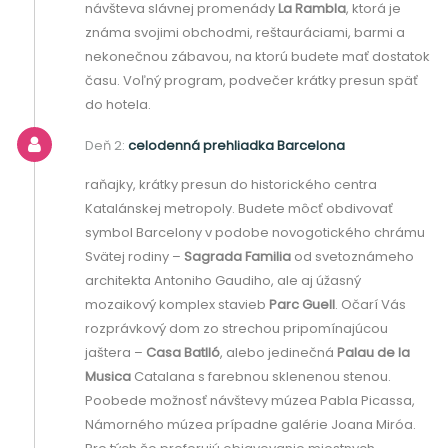
návšteva slávnej promenády
La Rambla
, ktorá je
známa svojimi obchodmi, reštauráciami, barmi a
nekonečnou zábavou, na ktorú budete mať dostatok
času. Voľný program, podvečer krátky presun späť
do hotela.
Deň 2:
celodenná prehliadka Barcelona
raňajky, krátky presun do historického centra
Katalánskej metropoly. Budete môcť obdivovať
symbol Barcelony v podobe novogotického chrámu
Svätej rodiny –
Sagrada Familia
od svetoznámeho
architekta Antoniho Gaudiho, ale aj úžasný
mozaikový komplex stavieb
Parc Guell
. Očarí Vás
rozprávkový dom zo strechou pripomínajúcou
jaštera –
Casa Batlló
, alebo jedinečná
Palau de la
Musica
Catalana s farebnou sklenenou stenou.
Poobede možnosť návštevy múzea Pabla Picassa,
Námorného múzea prípadne galérie Joana Miróa.