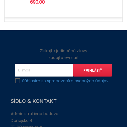
690,00
Získajte jedinečné zľavy
zadajte e-mail:
Súhlasím so spracovaním osobných údajov
SÍDLO
& KONTAKT
Administratívna budova
Dunajská 4