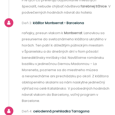
Pre tých čo preferujú objavovanie miestnych
špecialít, nebude chýbať návšteva
farebnej tržnice
. V
podvečerných hodinách návrat do hotela.
Deň 3:
kláštor Montserrat - Barcelona
raňajky, presun vlakom k
Montserrat
. Lanovkou sa
presunieme do svetoznámeho kláštora ukrytého v
horách. Ten patrí k dôležitým pútnickým miestam
v Španielsku a do dnešných dní v ňom pôsobí
benediktínsky mníšsky rád. Navštívime románsku
baziliku s jedinečnou čiernou Madonnou – La
Moreneta, pozrieme sa do miestneho múzea
a nevynecháme ani prechádzku po okolí. Z kláštora
obklopeného skalami sa nám naskytne jedinečný
výhľad na celé Katalánsko. V poobedných hodinách
návrat vlakom do Barcelony, voľný program v
Barcelone.
Deň 4:
celodenná prehliadka Tarragona