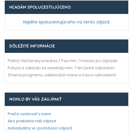
HĽADÁM SPOLUCESTUJÚCEHO
Nájdite spolucestujúceho na tento zájazd.
DÔLEŽITÉ INFORMÁCIE
Platný Občiansky preukaz / Pas min. 1 mesiac po zájazde
Pokyny k zájazdu sa zasielajú min. 7 dní pred odjazdom
Zmena programu, odletových miest a časov vyhradená
MOHLO BY VÁS ZAUJÍMAŤ
Prečo cestovať s nami
Ako prebieha náš zájazd
Individuálny vs. poznávací zájazd