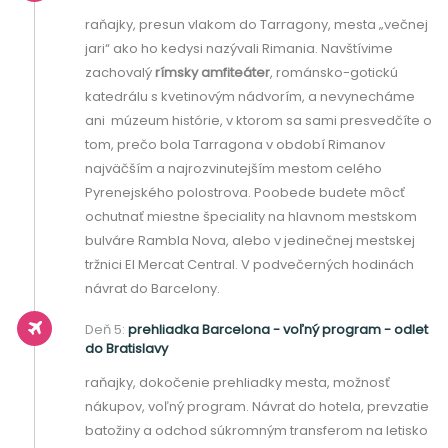
raňajky, presun vlakom
do Tarragony, mesta „večnej
jari“ ako ho kedysi nazývali Rimania. Navštívime
zachovalý
rímsky amfiteáter
, románsko-gotickú
katedrálu s kvetinovým nádvorím, a nevynecháme
ani múzeum histórie, v ktorom sa sami presvedčíte o
tom, prečo bola Tarragona v období Rimanov
najväčším a najrozvinutejším mestom celého
Pyrenejského polostrova. Poobede budete môcť
ochutnať miestne špeciality na hlavnom mestskom
bulváre Rambla Nova, alebo v jedinečnej mestskej
tržnici El Mercat Central. V podvečerných hodinách
návrat do Barcelony.
Deň 5:
prehliadka Barcelona - voľný program - odlet
do Bratislavy
raňajky, dokočenie prehliadky mesta, možnosť
nákupov, voľný program. Návrat do hotela, prevzatie
batožiny a odchod súkromným transferom na letisko