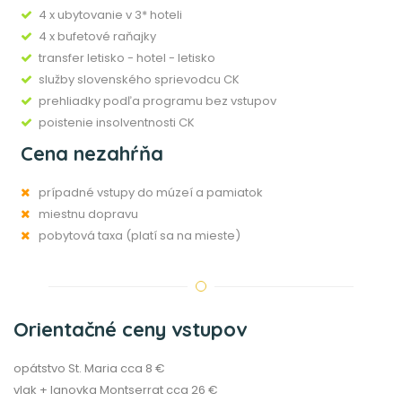
4 x ubytovanie v 3* hoteli
4 x bufetové raňajky
transfer letisko - hotel - letisko
služby slovenského sprievodcu CK
prehliadky podľa programu bez vstupov
poistenie insolventnosti CK
Cena nezahŕňa
prípadné vstupy do múzeí a pamiatok
miestnu dopravu
pobytová taxa (platí sa na mieste)
Orientačné ceny vstupov
opátstvo St. Maria cca 8 €
vlak + lanovka Montserrat cca 26 €