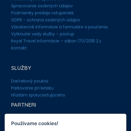
Spracovanie osobných údajov
Podmienky predaja vstupeniek
GDPR - ochrana osobných údajov
Všeobecné informácie a formuláre a poučenia
Vytknutie vady služby – postup
Royal Travel informácie – zákon 170/2018 Z.z.
Kontakt
SLUŽBY
Darčekový poukaz
Parkovanie pri letisku
Hľadám spolucestujúceho
PARTNERI
Zoznam obchodných zástupcov
Používame cookies!
Partnerská sekcia